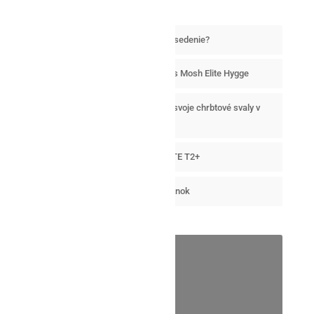
Ako vybrať tú správnu stoličku na sedenie?
Harmónia kancelárskej anatómie s Mosh Elite Hygge
Naučte sa zdravo sedieť a udržte svoje chrbtové svaly v
dobrej kondícii.
Extra priestor s XXL stoličkou ELITE T2+
Zdravé sedenie ako dizajnový doplnok