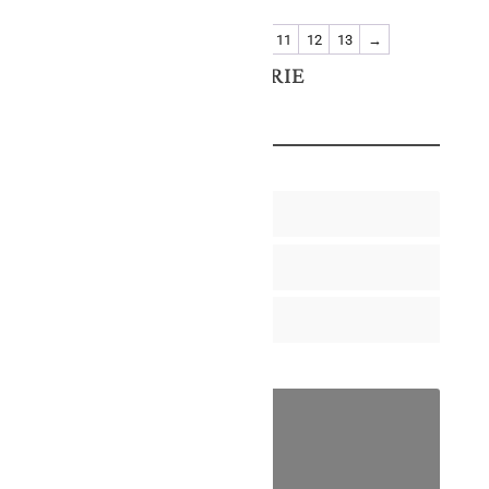
←
1
2
3
4
5
…
11
12
13
→
KATEGÓRIE
Ako sedieť
Rady a tipy
Zdravé sedenie