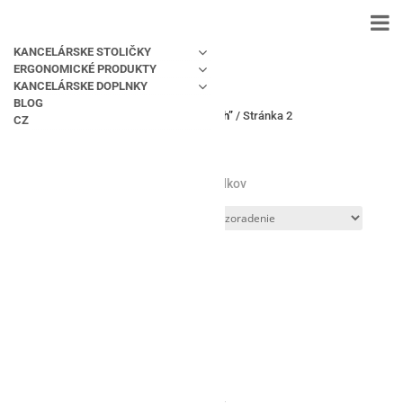
KANCELÁRSKE STOLIČKY
ERGONOMICKÉ PRODUKTY
KANCELÁRSKE DOPLNKY
BLOG
Domov
/
Produkty so značkou “Mosh”
/ Stránka 2
CZ
Mosh
Zobrazených 10–18 z 117 výsledkov
Herná stolička MOSH Arkadia red
červená
€
486,90
s DPH
Herná stolička MOSH Arkadia Yellow