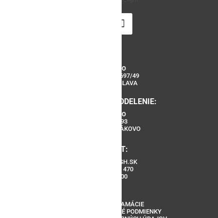
SÍDLO:
SHIPI S.R.O
ŠUSTEKOVA 3697/49
851 04 BRATISLAVA
REKLAMAČNÉ ODDELENIE:
SHIPI S.R.O
POŠTOVÁ 93
90027 BERNOLÁKOVO
KONTAKT:
INFO@ARMOSH.SK
+421 904 262 470
09:00 – 18:00
ZÁRUKA A REKLAMÁCIE
VŠEOBECNÉ OBCHODNÉ PODMIENKY